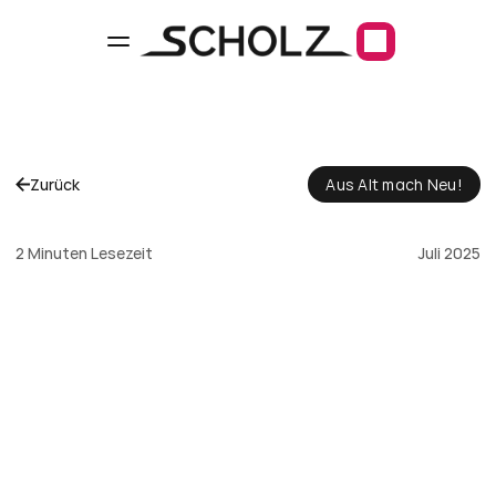
Zurück
Aus Alt mach Neu!
Badsanierung
in
Leiferde
2 Minuten Lesezeit
Juli 2025