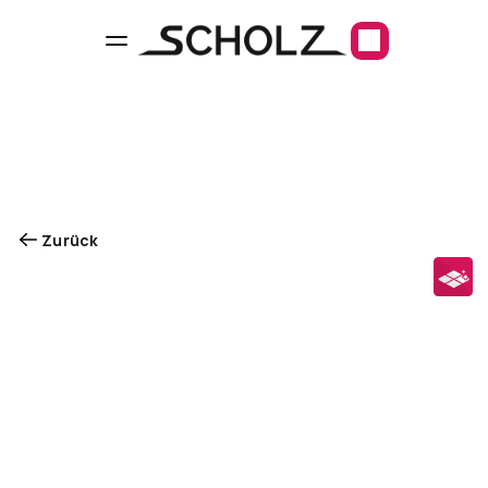
Zurück
Bodenlegearbeiten
Hochwertige
Bodenverlegung.
Präzise
und
langlebig.