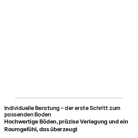
Bodenlegearbeiten
Anfragen
neuen Bodenbelag
Umsetzung Ihrer 
individuellen Wünsche zur Verfügung
Individuelle Beratung – der erste Schritt zum 
passenden Boden
Hochwertige Böden, präzise Verlegung und ein 
Raumgefühl, das überzeugt