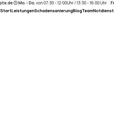
pte.de
Mo. - Do.
 von 07:30 - 12:00Uhr / 13:30 - 16:00 Uhr     
Fr
Start
Leistungen
Schadensanierung
Blog
Team
Notdienst
örungsarm