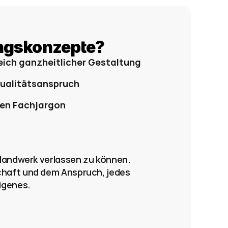
ngskonzepte?
eich ganzheitlicher Gestaltung
Qualitätsanspruch 
gen Fachjargon 
 
n Handwerk verlassen zu können. 
schaft und dem Anspruch, jedes 
igenes.