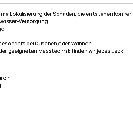
me Lokalisierung der Schäden, die entstehen können
hwasser-Versorgung
ge
, besonders bei Duschen oder Wannen
der geeigneten Messtechnik finden wir jedes Leck
urch:
g