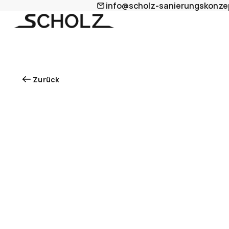
info@scholz-sanierungskonze
Zurück
Leckageortung
Präzise
Leckageortung
Zerst
und
zuverlässig.